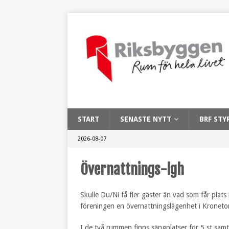
START
SENASTE NYTT
BRF STY
2026-08-07
Övernattnings-lgh
Skulle Du/Ni få fler gäster än vad som får plats 
föreningen en övernattningslägenhet i Kroneto
I de två rummen finns sängplatser för 5 st samt