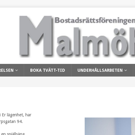
RELSEN
BOKA TVÄTT-TID
UNDERHÅLLSARBETEN
i Er lägenhet, har
rpsgatan 94.
 en spjällsäng.