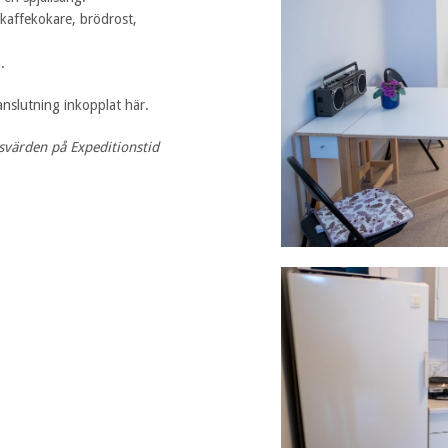
s kaffekokare, brödrost,
.
anslutning inkopplat här.
tsvärden på Expeditionstid