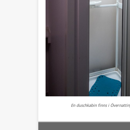
En duschkabin finns i Övernatti