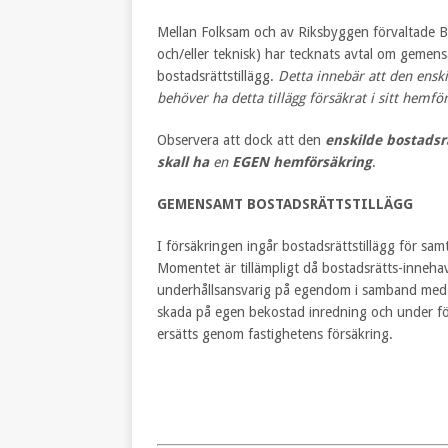
Mellan Folksam och av Riksbyggen förvaltade B
och/eller teknisk) har tecknats avtal om gemen
bostadsrättstillägg.
Detta innebär att den ensk
behöver ha detta tillägg försäkrat i sitt hemfö
Observera att dock att den
enskilde bostads
skall ha
en
EGEN hemförsäkring
.
GEMENSAMT BOSTADSRÄTTSTILLÄGG
I försäkringen ingår bostadsrättstillägg för sam
Momentet är tillämpligt då bostadsrätts-innehav
underhållsansvarig på egendom i samband med
skada på egen bekostad inredning och under fö
ersätts genom fastighetens försäkring.