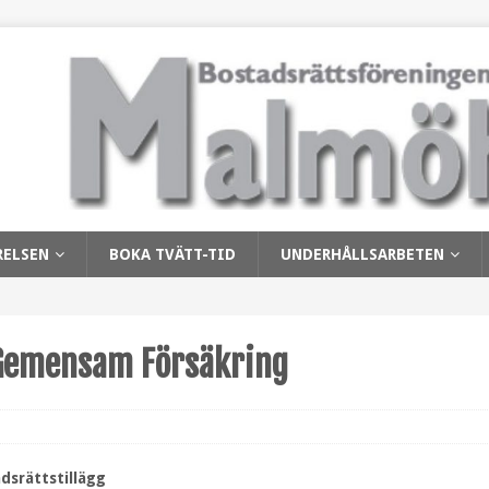
RELSEN
BOKA TVÄTT-TID
UNDERHÅLLSARBETEN
 Gemensam Försäkring
dsrättstillägg