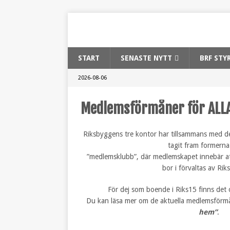
START
SENASTE NYTT
BRF STY
2026-08-06
Medlemsförmåner för ALL
Riksbyggens tre kontor har tillsammans med de
tagit fram formerna
”medlemsklubb”, där medlemskapet innebär a
bor i förvaltas av Ri
För dej som boende i Riks15 finns det
Du kan läsa mer om de aktuella medlemsförm
hem”
.