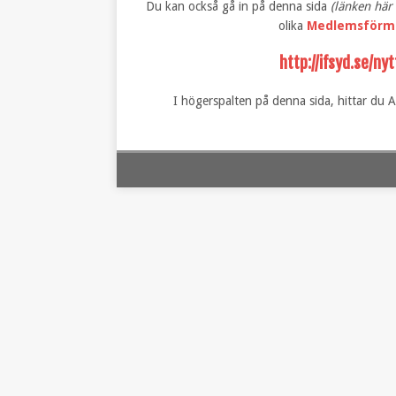
Du kan också gå in på denna sida
(länken här
olika
Medlemsförm
http://ifsyd.se/ny
I högerspalten på denna sida, hittar d