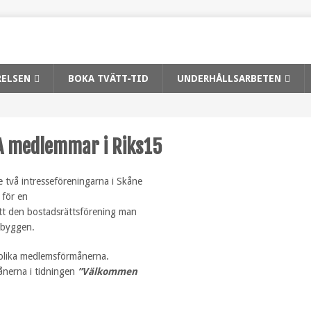
RELSEN
BOKA TVÄTT-TID
UNDERHÅLLSARBETEN
A medlemmar i Riks15
 två intresseföreningarna i Skåne
 för en
tt den bostadsrättsförening man
ksbyggen.
 olika medlemsförmånerna.
ånerna i tidningen
”Välkommen