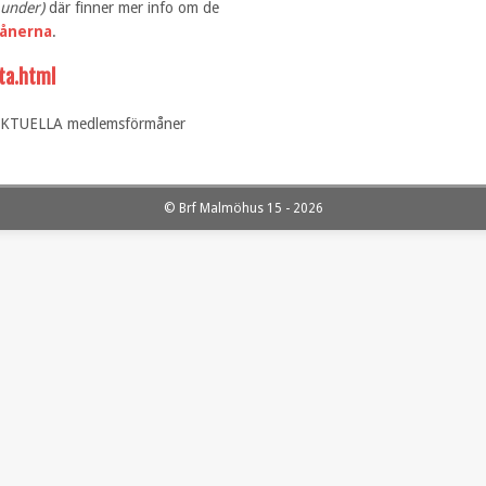
 under)
där finner mer info om de
ånerna
.
tta.html
u AKTUELLA medlemsförmåner
© Brf Malmöhus 15 - 2026