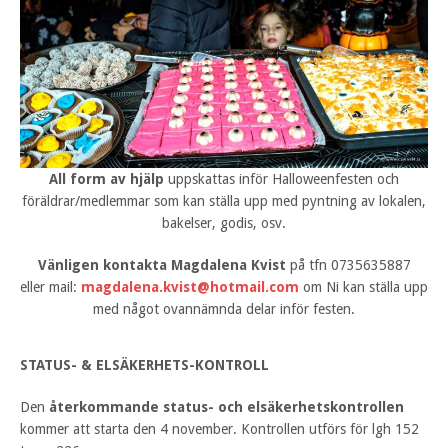
All form av hjälp
uppskattas inför Halloweenfesten och
föräldrar/medlemmar som kan ställa upp med pyntning av lokalen,
bakelser, godis, osv.
Vänligen kontakta Magdalena Kvist
på tfn 0735635887
eller mail:
magdalena.kvist@hotmail.com
om Ni kan ställa upp
med något ovannämnda delar inför festen.
STATUS- & ELSÄKERHETS-KONTROLL
Den
återkommande status- och elsäkerhetskontrollen
kommer att starta den 4 november. Kontrollen utförs för lgh 152