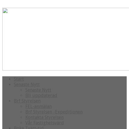
Start
Senaste Nytt
Senaste Nytt
Bli uppdaterad
Brf Styrelsen
FEL-anmälan
Brf Styrelsen -Expeditionen
Kontakta Styrelsen
Vår Fastighetsvärd
Boka Tvätt-tid