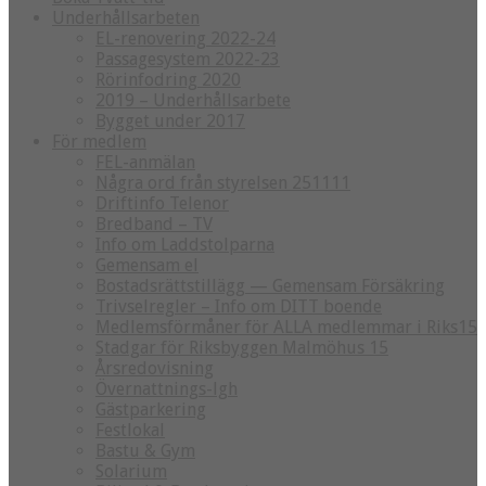
Underhållsarbeten
EL-renovering 2022-24
Passagesystem 2022-23
Rörinfodring 2020
2019 – Underhållsarbete
Bygget under 2017
För medlem
FEL-anmälan
Några ord från styrelsen 251111
Driftinfo Telenor
Bredband – TV
Info om Laddstolparna
Gemensam el
Bostadsrättstillägg — Gemensam Försäkring
Trivselregler – Info om DITT boende
Medlemsförmåner för ALLA medlemmar i Riks15
Stadgar för Riksbyggen Malmöhus 15
Årsredovisning
Övernattnings-lgh
Gästparkering
Festlokal
Bastu & Gym
Solarium