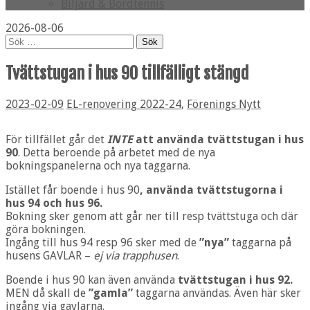
Biljard & Bordtennis
2026-08-06
Sök
efter:
Tvättstugan i hus 90 tillfälligt stängd
2023-02-09
EL-renovering 2022-24
,
Förenings Nytt
För tillfället går det
INTE
att använda tvättstugan i hus
90
. Detta beroende på arbetet med de nya
bokningspanelerna och nya taggarna.
Istället får boende i hus 90
, använda tvättstugorna i
hus 94 och hus 96.
Bokning sker genom att går ner till resp tvättstuga och där
göra bokningen.
Ingång till hus 94 resp 96 sker med de
”nya”
taggarna på
husens GAVLAR –
ej via trapphusen
.
Boende i hus 90 kan även använda
tvättstugan i hus 92.
MEN då skall de
”gamla”
taggarna användas. Även här sker
ingång via gavlarna.