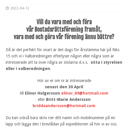
2022-04-12
Vill du vara med och föra
vår Bostadsrättsförening framåt,
vara med och göra vår förening ännu bättre?
Då är det perfekt för snart är det dags för årsstämma här på Riks
15 och vi i Valberedningen efterlyser någon eller några som är
intresserade att ta över några av stolarna d.v.s.
sitta i styrelsen
eller i valberedningen
.
Hör av er om ni är intresserade
senast den 30 April
till
Elinor Holgersson
elinor_69@hotmail.com
eller
Britt-Marie Andersson
briddaandersson@hotmail.com
Du kan också bara skriv ner ditt namn och mobilnummer på en
lapp och lägga den i brevlådan på expeditionen så hör vi av oss.