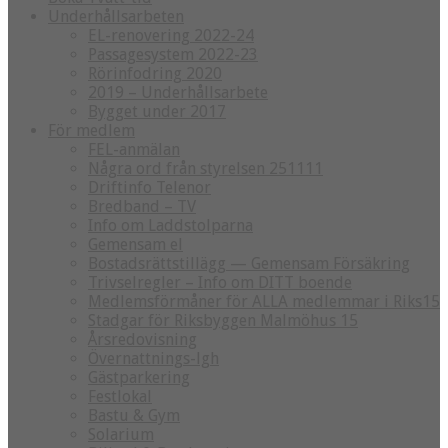
Underhållsarbeten
EL-renovering 2022-24
Passagesystem 2022-23
Rörinfodring 2020
2019 – Underhållsarbete
Bygget under 2017
För medlem
FEL-anmälan
Några ord från styrelsen 251111
Driftinfo Telenor
Bredband – TV
Info om Laddstolparna
Gemensam el
Bostadsrättstillägg — Gemensam Försäkring
Trivselregler – Info om DITT boende
Medlemsförmåner för ALLA medlemmar i Riks15
Stadgar för Riksbyggen Malmöhus 15
Årsredovisning
Övernattnings-lgh
Gästparkering
Festlokal
Bastu & Gym
Solarium