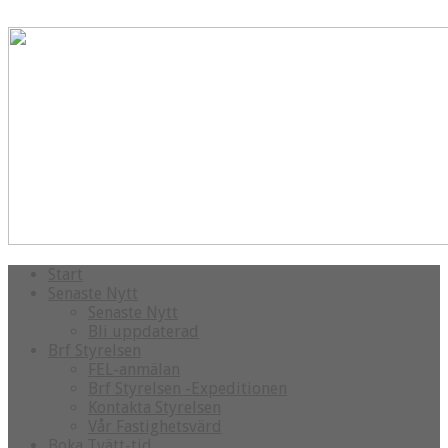
Start
Senaste Nytt
Senaste Nytt
Bli uppdaterad
Brf Styrelsen
FEL-anmälan
Brf Styrelsen -Expeditionen
Kontakta Styrelsen
Vår Fastighetsvärd
Boka Tvätt-tid