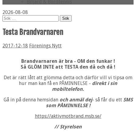
Biljard & Bordtennis
2026-08-08
Sök
efter:
Testa Brandvarnaren
2017-12-18
Förenings Nytt
Brandvarnaren är bra - OM den funkar !
Så GLÖM INTE att TESTA den då och då !
Det är rätt lått att glömma detta och därför vill vi tipsa om
hur man kan få en PÅMINNELSE -
direkt i sin
mobiltelefon.
Gå in på denna hemsidan
och anmäl dej
- så får du ett
SMS
som PÅMINNELSE !
https://aktivmotbrand.msb.se/
// Styrelsen