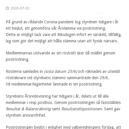
2020-07-02
På grund av rådande Corona-pandemi tog styrelsen tidigare i år
ett beslut, att genomföra vår Årstämma via poströstning.
Detta är möjligt tack vare att Riksdagen infört en särskild, tillfällig,
lag som gör det möjligt att hålla stämma utan att fysisk närvaro.
Medlemmarnas utövande av sin rösträtt sker då istället genom
poströstning.
Rösterna samlades in
(sista datum 25/6)
och räknades av utsedd
rösträknare vid styrelsens stämmo-sammanträde den 29/6.
38 medlemmar/lägenheter lämnade in sin poströstning.
Styrelsens Årsredovisning har tidigare i år, delats ut till alla
medlemmar i resp postbox. Genom poströstningen så fastställdes
Resultat & Balansräkning
samt
Resultatsdispositionen
. Samt gav
styrelsen ansvarsfrihet.
Poströstningen beslöt i enlighet med valberedningens förslag, att